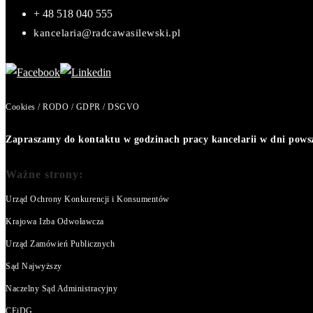
+ 48 518 040 555
kancelaria@radcawasilewski.pl
Cookies / RODO / GDPR / DSGVO
Zapraszamy do kontaktu w godzinach pracy kancelarii w dni powsze
Ważne strony:
Urząd Ochrony Konkurencji i Konsumentów
Krajowa Izba Odwoławcza
Urząd Zamówień Publicznych
Sąd Najwyższy
Naczelny Sąd Administracyjny
CEiDG