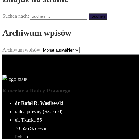
Suchen nach:
Archiwum wpisów
Archiwum wpisów
Kancelaria Radcy Prawnego
dr Rafał R. Wasilewski
radca prawny (Sz-1610)
ul. Tkacka 55
70-556
Szczecin
Polska