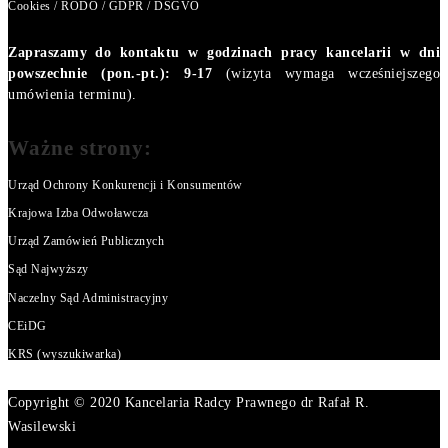
Cookies / RODO / GDPR / DSGVO
Zapraszamy do kontaktu w godzinach pracy kancelarii w dni
powszechnie (pon.-pt.): 9-17
(wizyta wymaga wcześniejszego
umówienia terminu).
Ważne strony:
Urząd Ochrony Konkurencji i Konsumentów
Krajowa Izba Odwoławcza
Urząd Zamówień Publicznych
Sąd Najwyższy
Naczelny Sąd Administracyjny
CEiDG
KRS (wyszukiwarka)
Copyright © 2020 Kancelaria Radcy Prawnego dr Rafał R.
Wasilewski