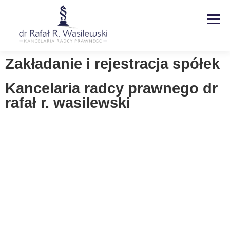
Menu
Zakładanie i rejestracja spółek
Strona główna
Kancelaria
Kancelaria radcy prawnego dr
rafał r. wasilewski
Specjalizacje
Usługi
Kontakt
Blog
EN | DE