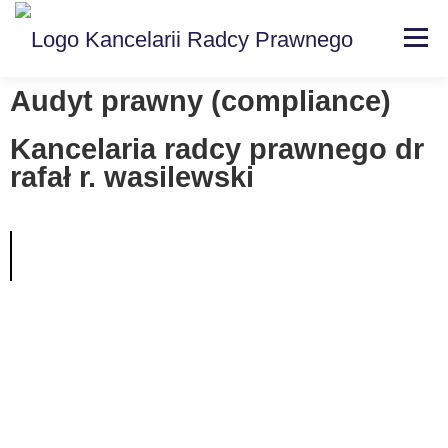
Men
Audyt prawny (compliance)
Strona główna
Kancelaria
Kancelaria radcy prawnego dr
rafał r. wasilewski
Specjalizacje
Usługi
Kontakt
Blog
EN | DE